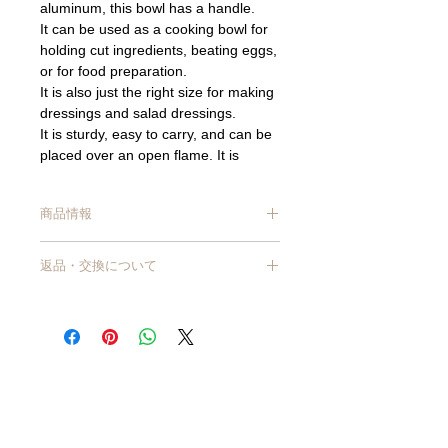
aluminum, this bowl has a handle.
It can be used as a cooking bowl for
holding cut ingredients, beating eggs,
or for food preparation.
It is also just the right size for making
dressings and salad dressings.
It is sturdy, easy to carry, and can be
placed over an open flame. It is
useful in outdoor situations.
To compensate for the disadvantages
商品情報
of aluminum, such as being
troublesome to clean and easily
サイズ/ 約12.9（取っ手含み：約14cm)ｘ
scratched, the surface is protected by
返品・交換について
高さ5.1cm
a shuric acid anodizing process.
容量/ 約380ml
A handle with a hole on one side
商品到着から7日以上経過した商品につ
材質/ アルミニウム合金（しゅう酸アル
きましては、原則交換・返品はお受けで
allows for hooked storage.
マイト加工）
きません。
原産国/ 日本
【商品不良・商品の入れ間違いなど、当
【ご使用上のご注意】
店理由による返品・交換】
※IH・食洗機・電子レンジ使用不可
商品が破損・汚損していた場合、または
※直火にかけてお使いいただけますが、
注文と異なる商品が届いた場合は、交
お取り扱いには十分お気を付けくださ
換・返品させていただきます。
い。