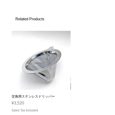
Related Products
交換用ステンレスドリッパー
交換用ガラスサーバー
Price
Price
¥3,520
¥2,310
Sales Tax Included
Sales Tax Included