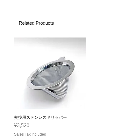
Related Products
交換用ステンレスドリッパー
交換用ガラスサーバー
Price
Price
¥3,520
¥2,310
Sales Tax Included
Sales Tax Included