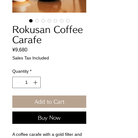
Rokusan Coffee
Carafe
Price
¥9,680
Sales Tax Included
Quantity
*
Add to Cart
Buy Now
A coffee carafe with a gold filter and