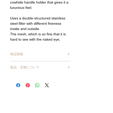
cowhide handle holder that gives it a
luxurious feel.
Uses a double-structured stainless
steel filter with different fineness
inside and outside.
The mesh, which is so fine that it is
hard to see with the naked eye,
catches the powder so it does not
make you feel powdery.
商品情報
With the titanium coating, you can
brew coffee with a smooth taste with
サイズ/ Ф約12.5×高さ19.5cm、約960ml
less odor transfer.
返品・交換について
材質/ 本体：ホウケイ酸ガラス、牛革、
No paper filter required.
金属
商品到着から7日以上経過した商品につ
フィルター：ステンレス鋼(18-8)、チタ
きましては、原則交換・返品はお受けで
Cowhide with 63 engravings is
ンコーティング
きません。
wrapped around the handle to tighten
耐熱温度差/ 120℃
【商品不良・商品の入れ間違いなど、当
the overall atmosphere.
原産国/ 台湾
店理由による返品・交換】
【ご使用上の注意】
Easy to remove as it is fastened with
商品が破損・汚損していた場合、または
※直火・IH不可
two snap buttons.
注文と異なる商品が届いた場合は、交
※洗う時はハンドルの牛革は取り外して
換・返品させていただきます。
ください。