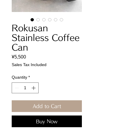
Rokusan
Stainless Coffee
Can
Price
¥5,500
Sales Tax Included
Quantity
*
Add to Cart
Buy Now