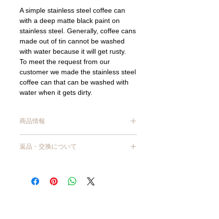
A simple stainless steel coffee can
with a deep matte black paint on
stainless steel. Generally, coffee cans
made out of tin cannot be washed
with water because it will get rusty.
To meet the request from our
customer we made the stainless steel
coffee can that can be washed with
water when it gets dirty.
The wide caliber makes it easy to put
coffee beans and powder. There is no
商品情報
rubber seal, but the seal is very high
and prevents oxidation.
サイズ/ （約）Ф11×12.5cm
63 logos are laser-printed on the
返品・交換について
材質/ ステンレス
back and bottom of the main unit.
容量/ 約300g(豆の大きさや挽き方によっ
商品到着から7日以上経過した商品につ
て変動します)
きましては、原則交換・返品はお受けで
原産国/ 日本
きません。
【ご使用上の注意】
【商品不良・商品の入れ間違いなど、当
※食洗機は使用できません。塗装剥がれ
店理由による返品・交換】
や傷の原因になります。
商品が破損・汚損していた場合、または
※本体と蓋が重なる部分は、蓋の開閉を