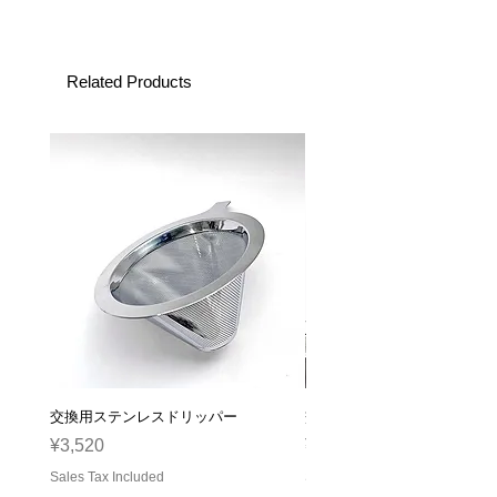
Related Products
交換用ステンレスドリッパー
交換用ガラスサーバー
Price
Price
¥3,520
¥2,310
Sales Tax Included
Sales Tax Included