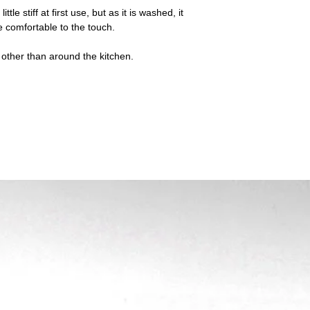
しかねます。
ttle stiff at first use, but as it is washed, it
【返品・交換をお受け
 comfortable to the touch.
・お客様が既に利用さ
明したものは除きます
・お客様が汚損・破損
s other than around the kitchen.
・お届けから7日以上
or to keep dust out of home appliances.
the weave, brown fiber knots, or threads
 characteristic of the fabric and is not a
on of other fibers, and folding wrinkles are