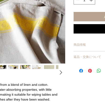
商品情報
サイズ/ 約33×47cm
返品・交換について
材質/ 麻58％, 綿42％
原産国/ リトアニア
商品到着から7日以上
換・返品はお受けでき
【商品不良・商品の入
交換】
商品が破損・汚損して
 from a blend of linen and cotton.
届いた場合は、交換・
ter-absorbing properties, with little
商品に欠陥がある場合
, making it suitable for wiping tables and
【お客様のご都合によ
ishes after they have been washed.
イメージが違うなど、