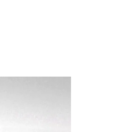
できない場合】
れている商品（ご使用後、不良品と判
。）
された商品。
が経過した商品。