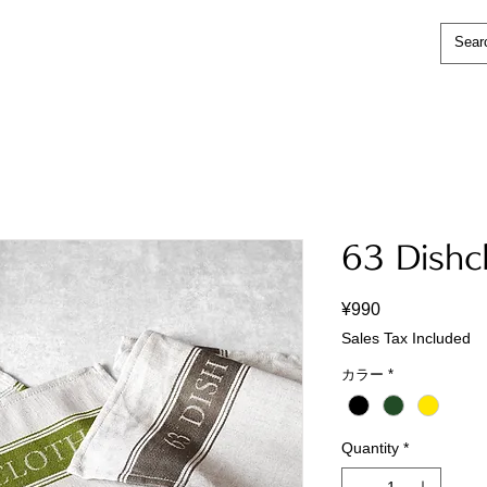
63 Dishc
Price
¥990
Sales Tax Included
カラー
*
Quantity
*