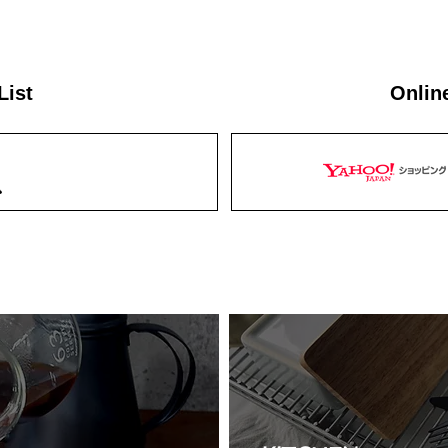
List
Onlin