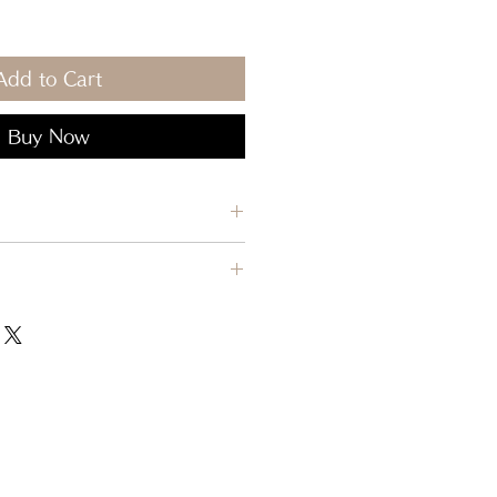
Add to Cart
Buy Now
経過した商品につきましては、原則交
ません。
れ間違いなど、当店理由による返品・
いた場合、または注文と異なる商品が
返品させていただきます。
を除き、返品には応じかねます。
る返品・交換】
お客様都合の返品・交換は原則お受け