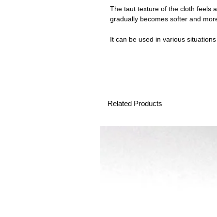
The taut texture of the cloth feels a li
gradually becomes softer and more
It can be used in various situation
For example
As a drainer for dishes
As a pot mat
As a pot holder
As a blindfold for sudden visitors 
As a luncheon mat
Related Products
Cautions for use
There may be some unevenness in 
that are called "neps", but this is a
defect.
Sewing threads, fiber smell, adhesi
not defective.
Size may vary by 2 to 3 cm.