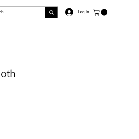
Log In
loth