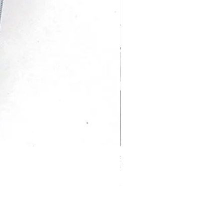
交換用ガラスサーバー
Price
¥2,310
Sales Tax Included