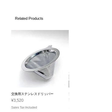
Related Products
交換用ステンレスドリッパー
交換用ガラスサーバー
Price
Price
¥3,520
¥2,310
Sales Tax Included
Sales Tax Included