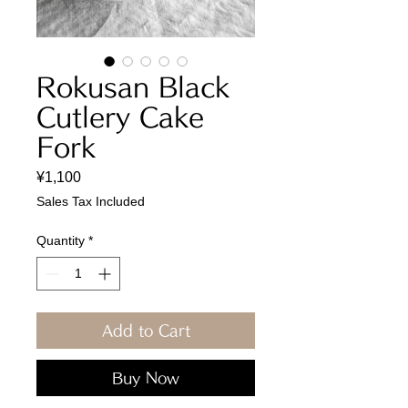
Rokusan Black
Cutlery Cake
Fork
Price
¥1,100
Sales Tax Included
Quantity
*
Add to Cart
Buy Now