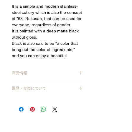
It is a simple and modern stainless-
steel cutlery which is also the concept
of "63 -Rokusan, that can be used for
everyone, regardless of gender.
It is painted with a deep matte black
without gloss.
Black is also said to be "a color that
bring out the color of ingredients,"
and you can enjoy a beautiful
contrast with tableware and dishes. It
has a smooth touch and is easy to
商品情報
hold.
It will fit in your hand, making it
サイズ/ 約1×12.5cm
comfortable to use.
返品・交換について
材質/ 18-8ステンレス(アクリルシリコン
塗装)
商品到着から7日以上経過した商品につ
生産国/ 日本
きましては、原則交換・返品はお受けで
【ご使用上の注意】
きません。
※食洗機は使用できません。塗装剥がれ
【商品不良・商品の入れ間違いなど、当
や傷の原因になります。
店理由による返品・交換】
※長期間の使用により、器との摩擦で塗
商品が破損・汚損していた場合、または
装が薄くなり、ステンレス地が露出しま