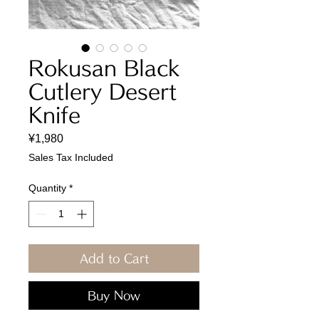
Rokusan Black
Cutlery Desert
Knife
Price
¥1,980
Sales Tax Included
Quantity
*
Add to Cart
Buy Now