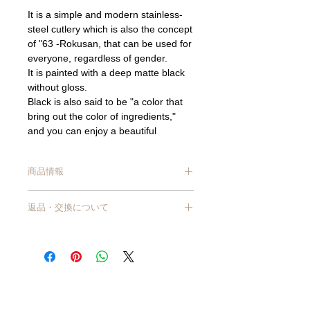
It is a simple and modern stainless-
steel cutlery which is also the concept
of "63 -Rokusan, that can be used for
everyone, regardless of gender.
It is painted with a deep matte black
without gloss.
Black is also said to be "a color that
bring out the color of ingredients,"
and you can enjoy a beautiful
contrast with tableware and dishes. It
has a smooth touch and is easy to
商品情報
hold.
It will fit in your hand, making it
サイズ/ 約1.9×21cm
comfortable to use.
返品・交換について
材質/ 13クロムステンレス(アクリルシリ
コン塗装)
商品到着から7日以上経過した商品につ
生産国/ 日本
きましては、原則交換・返品はお受けで
【ご使用上の注意】
きません。
※食洗機は使用できません。塗装剥がれ
【商品不良・商品の入れ間違いなど、当
や傷の原因になります。
店理由による返品・交換】
※長期間の使用により、器との摩擦で塗
商品が破損・汚損していた場合、または
装が薄くなり、ステンレス地が露出しま