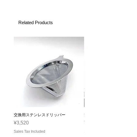
Related Products
交換用ステンレスドリッパー
交換用ガラスサーバー
Price
Price
¥3,520
¥2,310
Sales Tax Included
Sales Tax Included