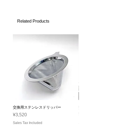
Related Products
交換用ステンレスドリッパー
交換用ガラスサーバー
Price
Price
¥3,520
¥2,310
Sales Tax Included
Sales Tax Included