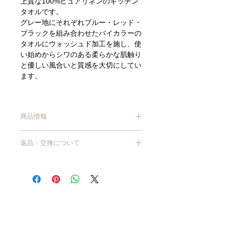
上質な100%ピュアリネンのキッチン
タオルです。
グレー地にそれぞれブルー・レッド・
ブラックを組み合わせたバイカラーの
タオルにウォッシュド加工を施し、使
い始めからシワのある柔らかな肌触り
と優しい風合いと質感を大切にしてい
ます。
大きなお皿でもすっぽり包み込む大判
サイズ。
商品情報
麻がもつ高い吸水性と速乾性は、食器
拭きに最適です。
サイズ/ 約 46×64cm
端にループが付いているので、フック
返品・交換について
材質/ 麻100％
掛けができます。
原産国/ リトアニア
汚れてしまっても洗濯機洗いが可能で
商品到着から7日以上経過した商品につ
きましては、原則交換・返品はお受けで
す。
きません。
【商品不良・商品の入れ間違いなど、当
店理由による返品・交換】
商品が破損・汚損していた場合、または
注文と異なる商品が届いた場合は、交